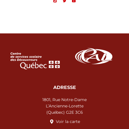
a
w
o
c
i
u
e
t
t
b
t
u
o
e
b
o
r
e
k
ADRESSE
1801, Rue Notre-Dame
L’Ancienne-Lorette
(Québec) G2E 3C6
Voir la carte