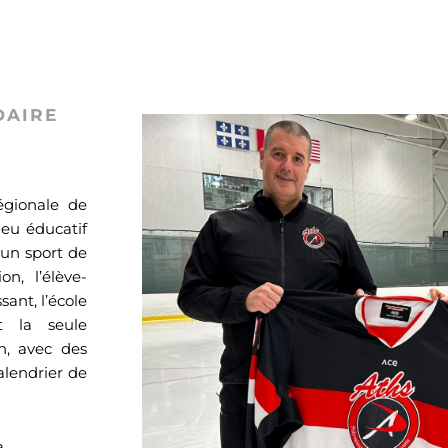
DAIRE
régionale de
ieu éducatif
d’un sport de
n, l’élève-
sant, l’école
t la seule
on, avec des
alendrier de
à