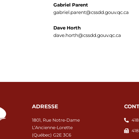
Gabriel Parent
gabriel.parent@cssdd.gouv.qc.ca
Dave Horth
dave.horth@cssdd.gouv.qc.ca
ADRESSE
CONT
1801, Rue Notre-Dame
418
L’Ancienne-Lorette
418
(Québec) G2E 3C6