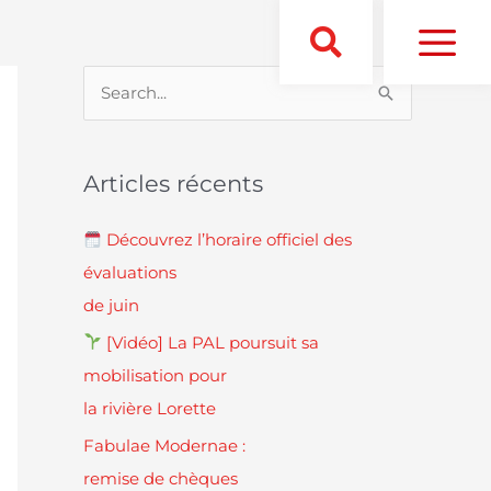
S
e
a
Articles récents
r
c
Découvrez l’horaire officiel des
h
évaluations
f
de juin
o
[Vidéo] La PAL poursuit sa
r
mobilisation pour
:
la rivière Lorette
Fabulae Modernae :
remise de chèques