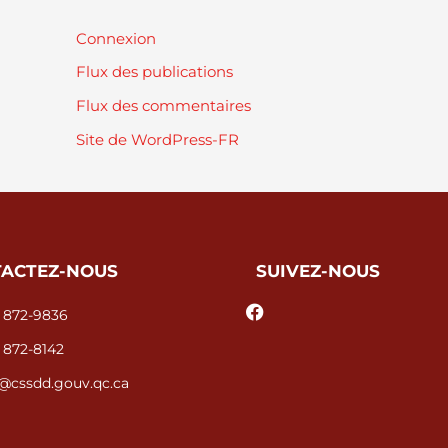
Connexion
Flux des publications
Flux des commentaires
Site de WordPress-FR
ACTEZ-NOUS
SUIVEZ-NOUS
 872-9836
 872-8142
@cssdd.gouv.qc.ca